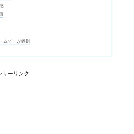
感
画
ームで」が鉄則
ンサーリンク