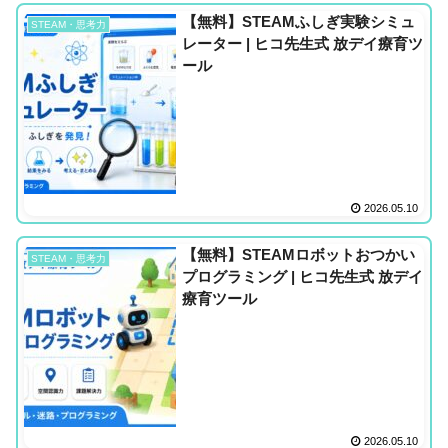
【無料】STEAMふしぎ実験シミュ
STEAM・思考力
レーター | ヒコ先生式 放デイ療育ツ
ール
2026.05.10
【無料】STEAMロボットおつかい
STEAM・思考力
プログラミング | ヒコ先生式 放デイ
療育ツール
2026.05.10