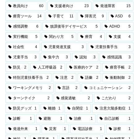
教員向け
60
支援者向け
23
発達障害
15
療育ツール
14
子育て
11
障害児
9
ASD
6
感情調整
6
放課後等デイサービス
5
ADHD
5
実行機能
5
関わり方
5
療育
4
支援
4
社会性
4
児童発達支援
3
児童扶養手当
3
児童手当
3
集中力
3
認知
3
感情認識
3
防災
2
人工呼吸器
2
医療的ケア
2
療育手帳
2
特別児童扶養手当
2
注意
2
語彙
2
衝動制御
2
ワーキングメモリ
2
言語
2
コミュニケーション
2
ターンテイク
2
感覚過敏
2
こだわり
2
防災グッズ
1
離婚
1
自閉症
1
注意欠陥多動症
1
診断
1
避難
1
治療
1
自己診断
1
発達外来
1
災害
1
電話診療
1
診察
1
施設
1
障害者
1
障害児福祉手当
1
知的障害
1