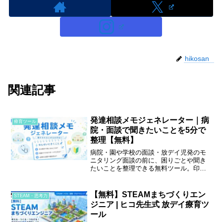
hikosan
関連記事
発達相談メモジェネレーター｜病
療育ツール
院・面談で聞きたいことを5分で
整理【無料】
病院・園や学校の面談・放デイ児発のモ
ニタリング面談の前に、困りごとや聞き
たいことを整理できる無料ツール。印
刷・スクショ両対応。
【無料】STEAMまちづくりエン
STEAM・思考力
ジニア | ヒコ先生式 放デイ療育ツ
ール