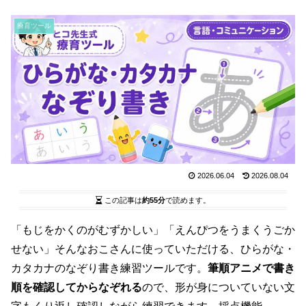
療育ツール
2026.06.04
2026.08.04
この記事は
約55分
で読めます。
「もじをかくのがむずかしい」「えんぴつをうまくうごか
せない」そんなおこさんに使っていただける、ひらがな・
カタカナのなぞり書き練習ツールです。
筆順アニメで書き
順を確認してからなぞれる
ので、形が身についていない文