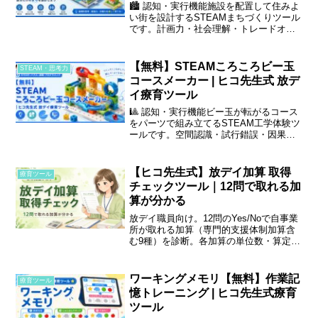
🏙️ 認知・実行機能施設を配置して住みよ
い街を設計するSTEAMまちづくりツール
です。計画力・社会理解・トレードオフ
思考を楽しく体験します。
【無料】STEAMころころビー玉
STEAM・思考力
コースメーカー | ヒコ先生式 放デ
イ療育ツール
🎱 認知・実行機能ビー玉が転がるコース
をパーツで組み立てるSTEAM工学体験ツ
ールです。空間認識・試行錯誤・因果関
係を楽しく学びます。
【ヒコ先生式】放デイ加算 取得
療育ツール
チェックツール｜12問で取れる加
算が分かる
放デイ職員向け。12問のYes/Noで自事業
所が取れる加算（専門的支援体制加算含
む9種）を診断。各加算の単位数・算定要
件・必要記録テンプレを表示。コピー
可。
ワーキングメモリ【無料】作業記
療育ツール
憶トレーニング | ヒコ先生式療育
ツール