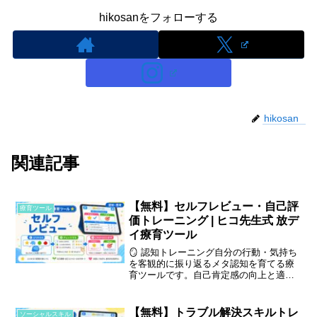
hikosanをフォローする
hikosan
関連記事
【無料】セルフレビュー・自己評
療育ツール
価トレーニング | ヒコ先生式 放デ
イ療育ツール
🪞 認知トレーニング自分の行動・気持ち
を客観的に振り返るメタ認知を育てる療
育ツールです。自己肯定感の向上と適切
な自己評価スキルの定着を支援します。
🪞 セルフレビュー・自己評価トレーニン
グとは 5領域：認知・行動 🎓 対 […]
【無料】トラブル解決スキルトレ
ソーシャルスキル