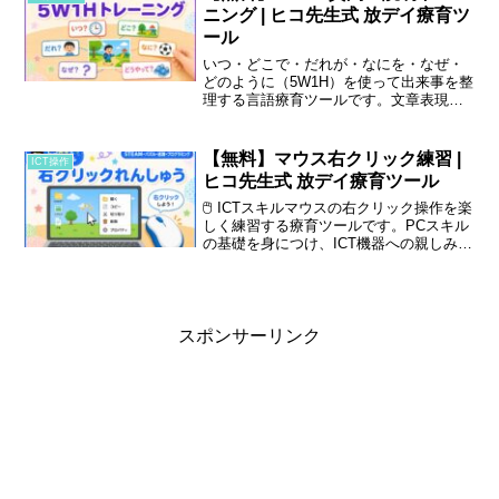
ニング | ヒコ先生式 放デイ療育ツ
ール
いつ・どこで・だれが・なにを・なぜ・
どのように（5W1H）を使って出来事を整
理する言語療育ツールです。文章表現力
と論理的思考の基礎を育てます。
【無料】マウス右クリック練習 |
ICT操作
ヒコ先生式 放デイ療育ツール
🖱️ ICTスキルマウスの右クリック操作を楽
しく練習する療育ツールです。PCスキル
の基礎を身につけ、ICT機器への親しみと
「できた！」体験を積み重ねます。 🖱️ マ
ウス右クリック練習とは 5領域：認知・
行動 🎓 対象：小 […]
スポンサーリンク