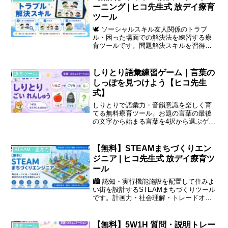
ーニング | ヒコ先生式 放デイ療育
ツール
🕊️ ソーシャルスキル友人関係のトラブ
ル・困った場面での解決法を練習する療
育ツールです。問題解決スキルを習得
し、衝動的な反応から考えて行動する力
を育てます。
しりとり語彙練習ゲーム｜言葉の
療育ツール
しっぽを見つけよう【ヒコ先生
式】
しりとりで語彙力・音韻意識を楽しく育
てる無料療育ツール。お題の言葉の最後
の文字から始まる言葉を4択から選ぶゲー
ムです。3段階レベルで調整できます。
【無料】STEAMまちづくりエン
STEAM・思考力
ジニア | ヒコ先生式 放デイ療育ツ
ール
🏙️ 認知・実行機能施設を配置して住みよ
い街を設計するSTEAMまちづくりツール
です。計画力・社会理解・トレードオフ
思考を楽しく体験します。
【無料】5W1H 質問・説明トレー
療育ツール