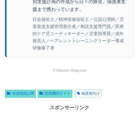
別支援計画の作成から日々の療育、保護者支
援まで携わっています。
社会福祉士／精神保健福祉士／公認心理師／児
童発達支援管理責任者／相談支援専門員／医療
的ケア児コーディネーター／児童指導員／成年
後見人／ペアレントトレーニングリーダー養成
研修修了者
© hikosan-blog.com
発達関係記事
関係機関ガイド
保護者向け
スポンサーリンク