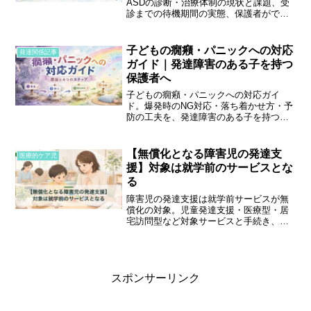
ASDの診断・治療体制の現状と課題、受
診までの待機期間の実態、保護者ができ
る対策をまとめました。
子どもの癇癪・パニックへの対応
発達関係記事
ガイド｜発達障害のある子を持つ
保護者へ
子どもの癇癪・パニックへの対応ガイ
ド。爆発時のNG対応・落ち着かせ方・予
防の工夫を、発達障害のある子を持つ保
護者向けにまとめました。
【無償化となる障害児の発達支
医療的ケア児
援】対象は就学前のサービスとな
る
障害児の発達支援は就学前サービスが無
償化の対象。児童発達支援・医療型・居
宅訪問型など対象サービスと手続き、注
意点をわかりやすく解説します。
スポンサーリンク