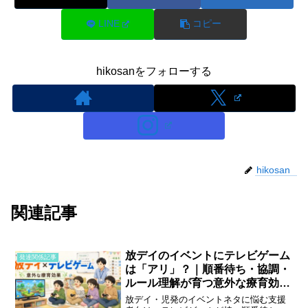
LINE
コピー
hikosanをフォローする
hikosan
関連記事
放デイのイベントにテレビゲーム
発達関係記事
は「アリ」？｜順番待ち・協調・
ルール理解が育つ意外な療育効果
と実践のコツ
放デイ・児発のイベントネタに悩む支援