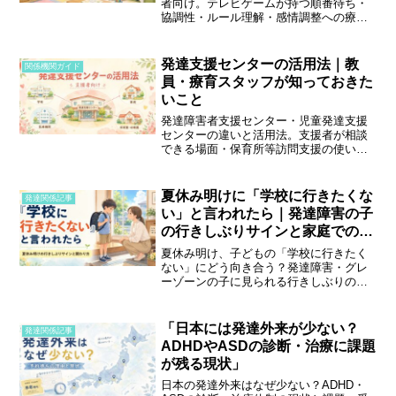
者向け。テレビゲームが持つ順番待ち・
協調性・ルール理解・感情調整への療育
効果と、選ぶゲームのコツ、保護者への
説明、依存・課金への注意点まで現場目
線で解説します。
発達支援センターの活用法｜教
関係機関ガイド
員・療育スタッフが知っておきた
いこと
発達障害者支援センター・児童発達支援
センターの違いと活用法。支援者が相談
できる場面・保育所等訪問支援の使い
方・保護者へのつなぎ方を解説します。
夏休み明けに「学校に行きたくな
発達関係記事
い」と言われたら｜発達障害の子
の行きしぶりサインと家庭での関
わり方
夏休み明け、子どもの「学校に行きたく
ない」にどう向き合う？発達障害・グレ
ーゾーンの子に見られる行きしぶりのサ
インと、否定せず受け止める家庭での関
わり方を、支援歴18年のヒコ先生が解説
します。
「日本には発達外来が少ない？
発達関係記事
ADHDやASDの診断・治療に課題
が残る現状」
日本の発達外来はなぜ少ない？ADHD・