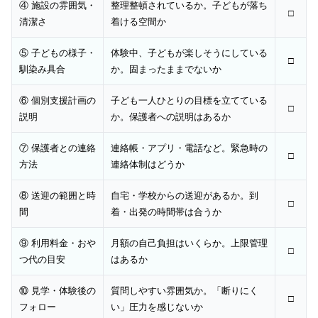
④ 施設の雰囲気・
整理整頓されているか。子どもが落ち
□
清潔さ
着ける空間か
⑤ 子どもの様子・
体験中、子どもが楽しそうにしている
□
馴染み具合
か。固まったままでないか
⑥ 個別支援計画の
子ども一人ひとりの目標を立てている
□
説明
か。保護者への説明はあるか
⑦ 保護者との連絡
連絡帳・アプリ・電話など。緊急時の
□
方法
連絡体制はどうか
⑧ 送迎の範囲と時
自宅・学校からの送迎があるか。到
□
間
着・出発の時間帯は合うか
⑨ 利用料金・おや
月額の自己負担はいくらか。上限管理
□
つ代の目安
はあるか
⑩ 見学・体験後の
質問しやすい雰囲気か。「断りにく
□
フォロー
い」圧力を感じないか