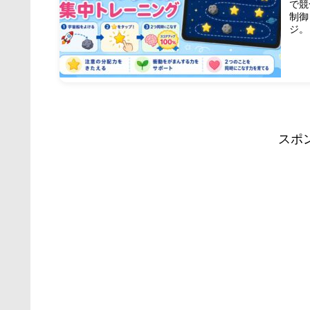
で競
制御
ジ。
スポ