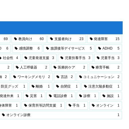
69
教員向け
60
支援者向け
23
発達障害
15
D
6
感情調整
6
放課後等デイサービス
5
ADHD
5
社会性
4
児童発達支援
3
児童扶養手当
3
児童手当
3
2
人工呼吸器
2
医療的ケア
2
療育手帳
2
御
2
ワーキングメモリ
2
言語
2
コミュニケーション
2
防災グッズ
1
離婚
1
自閉症
1
注意欠陥多動症
1
発達外来
1
災害
1
電話診療
1
診察
1
施設
1
身体障害
1
保育所等訪問支援
1
手当
1
オンライン
1
オンライン診療
1