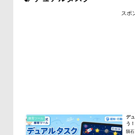
スポ
デュ
療育ツール
う
隕石