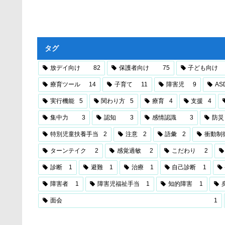
タグ
放デイ向け
82
保護者向け
75
子ども向け
療育ツール
14
子育て
11
障害児
9
AS
実行機能
5
関わり方
5
療育
4
支援
4
集中力
3
認知
3
感情認識
3
防災
特別児童扶養手当
2
注意
2
語彙
2
衝動制
ターンテイク
2
感覚過敏
2
こだわり
2
診断
1
避難
1
治療
1
自己診断
1
障害者
1
障害児福祉手当
1
知的障害
1
面会
1