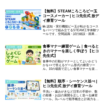
【無料】STEAMころころビー玉
STEAM・思考力
コースメーカー | ヒコ先生式 放デ
イ療育ツール
🎱 認知・実行機能ビー玉が転がるコース
をパーツで組み立てるSTEAM工学体験ツ
ールです。空間認識・試行錯誤・因果関
係を楽しく学びます。
食事マナー練習ゲーム｜食べると
生活習慣・健康
きのマナーを楽しく学ぼう【ヒコ
先生式】
食事中の行動がマナーとしてよいかどう
かを○×で答えるゲーム形式の療育ツー
ル。10の場面で正しい食事マナーを楽し
く身につけます。
【無料】順序・シーケンス並べ |
療育ツール
ヒコ先生式 放デイ療育ツール
手洗い・歯みがきなど日常の手順や、数
の順番・お話の展開を正しく並べる練習
ツール。3レベルで順序概念と計画力を育
てます。