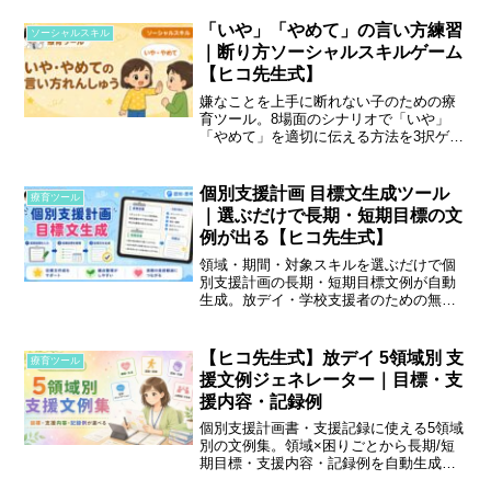
「いや」「やめて」の言い方練習
ソーシャルスキル
｜断り方ソーシャルスキルゲーム
【ヒコ先生式】
嫌なことを上手に断れない子のための療
育ツール。8場面のシナリオで「いや」
「やめて」を適切に伝える方法を3択ゲー
ムで練習します。
個別支援計画 目標文生成ツール
療育ツール
｜選ぶだけで長期・短期目標の文
例が出る【ヒコ先生式】
領域・期間・対象スキルを選ぶだけで個
別支援計画の長期・短期目標文例が自動
生成。放デイ・学校支援者のための無料
実務ツールです。
【ヒコ先生式】放デイ 5領域別 支
療育ツール
援文例ジェネレーター｜目標・支
援内容・記録例
個別支援計画書・支援記録に使える5領域
別の文例集。領域×困りごとから長期/短
期目標・支援内容・記録例を自動生成。
コピーボタン付き。