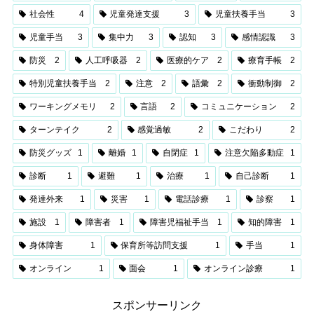
社会性
4
児童発達支援
3
児童扶養手当
3
児童手当
3
集中力
3
認知
3
感情認識
3
防災
2
人工呼吸器
2
医療的ケア
2
療育手帳
2
特別児童扶養手当
2
注意
2
語彙
2
衝動制御
2
ワーキングメモリ
2
言語
2
コミュニケーション
2
ターンテイク
2
感覚過敏
2
こだわり
2
防災グッズ
1
離婚
1
自閉症
1
注意欠陥多動症
1
診断
1
避難
1
治療
1
自己診断
1
発達外来
1
災害
1
電話診療
1
診察
1
施設
1
障害者
1
障害児福祉手当
1
知的障害
1
身体障害
1
保育所等訪問支援
1
手当
1
オンライン
1
面会
1
オンライン診療
1
スポンサーリンク