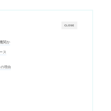
CLOSE
機関か
ース
」の理由