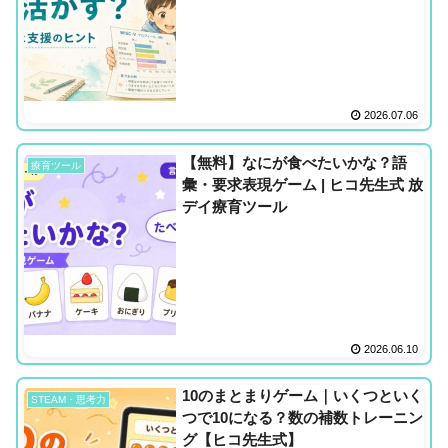
2026.07.06
【無料】なにが食べたいかな？語
療育ツール
彙・要求表現ゲーム | ヒコ先生式 放
デイ療育ツール
2026.06.10
10のまとまりゲーム｜いくつといく
STEAM・思考力
つで10になる？数の補数トレーニン
グ【ヒコ先生式】