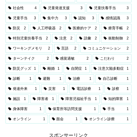
社会性
4
児童発達支援
3
児童扶養手当
3
児童手当
3
集中力
3
認知
3
感情認識
3
防災
2
人工呼吸器
2
医療的ケア
2
療育手帳
2
特別児童扶養手当
2
注意
2
語彙
2
衝動制御
2
ワーキングメモリ
2
言語
2
コミュニケーション
2
ターンテイク
2
感覚過敏
2
こだわり
2
防災グッズ
1
離婚
1
自閉症
1
注意欠陥多動症
1
診断
1
避難
1
治療
1
自己診断
1
発達外来
1
災害
1
電話診療
1
診察
1
施設
1
障害者
1
障害児福祉手当
1
知的障害
1
身体障害
1
保育所等訪問支援
1
手当
1
オンライン
1
面会
1
オンライン診療
1
スポンサーリンク