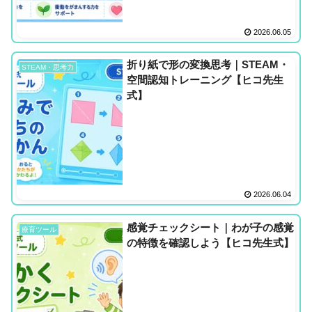
2026.06.05
折り紙で形の変換思考｜STEAM・
STEAM・思考力
空間認知トレーニング【ヒコ先生
式】
2026.06.04
感覚チェックシート｜わが子の感覚
療育ツール
の特徴を確認しよう【ヒコ先生式】